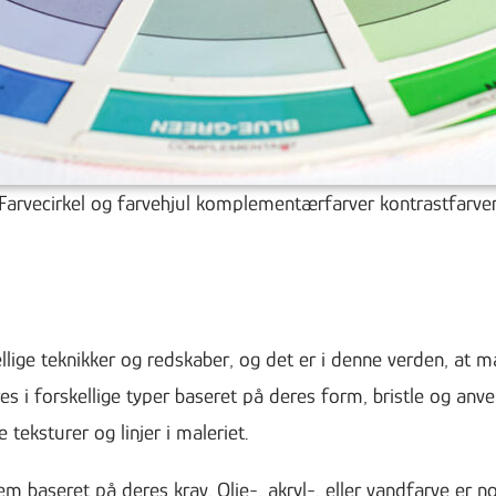
Farvecirkel og farvehjul komplementærfarver kontrastfarve
ige teknikker og redskaber, og det er i denne verden, at ma
res i forskellige typer baseret på deres form, bristle og anv
teksturer og linjer i maleriet.
 baseret på deres krav. Olie-, akryl-, eller vandfarve er n