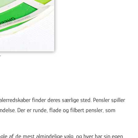
r
lerredskaber finder deres særlige sted. Pensler spiller
endelse. Der er runde, flade og filbert pensler, som
ogle af de mest almindelige valg, og hver har sin egen