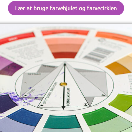
Lær at bruge farvehjulet og farvecirklen