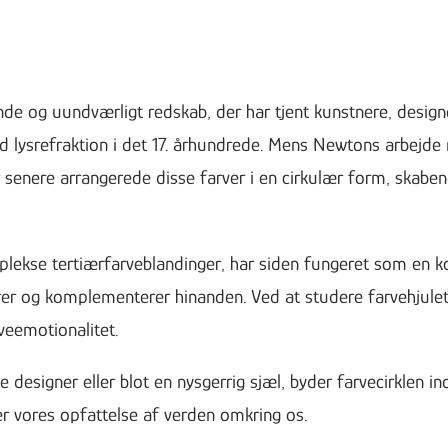
rende og uundværligt redskab, der har tjent kunstnere, desig
d lysrefraktion i det 17. århundrede. Mens Newtons arbejde 
 senere arrangerede disse farver i en cirkulær form, skabe
omplekse tertiærfarveblandinger, har siden fungeret som e
terer og komplementerer hinanden. Ved at studere farvehjule
veemotionalitet.
designer eller blot en nysgerrig sjæl, byder farvecirklen 
mer vores opfattelse af verden omkring os.