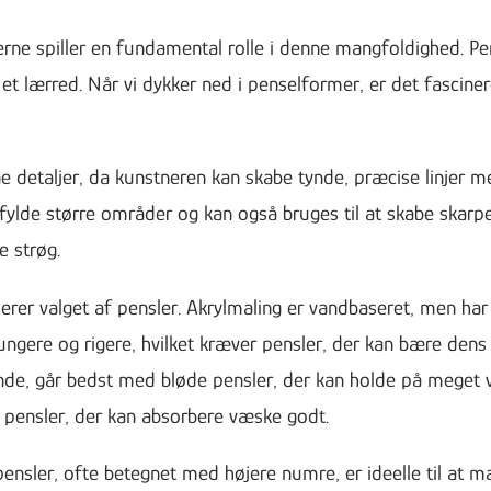
rne spiller en fundamental rolle i denne mangfoldighed. Pen
 et lærred. Når vi dykker ned i penselformer, er det fascin
fine detaljer, da kunstneren kan skabe tynde, præcise linjer
 fylde større områder og kan også bruges til at skabe skarpe 
e strøg.
rer valget af pensler. Akrylmaling er vandbaseret, men har 
tungere og rigere, hvilket kræver pensler, der kan bære dens
ydende, går bedst med bløde pensler, der kan holde på meget
 pensler, der kan absorbere væske godt.
ensler, ofte betegnet med højere numre, er ideelle til at m