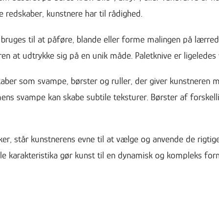
 redskaber, kunstnere har til rådighed.
 bruges til at påføre, blande eller forme malingen på lærre
ren at udtrykke sig på en unik måde. Paletknive er ligeledes 
aber som svampe, børster og ruller, der giver kunstneren 
mens svampe kan skabe subtile teksturer. Børster af forskell
er, står kunstnerens evne til at vælge og anvende de rigtig
e karakteristika gør kunst til en dynamisk og kompleks form