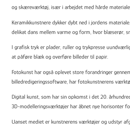
og skæreværktøj, især i arbejdet med hårde materiale
Keramikkunstnere dykker dybt ned i jordens materiale.
delikat dans mellem varme og form, hvor blæserør, sm
I grafisk tryk er plader, ruller og trykpresse uundværl
at påføre blæk og overføre billeder til papir.
Fotokunst har også oplevet store forandringer gennem
billedredigeringssoftware, har fotokunstnerens værktø
Digital kunst, som har sin opkomst i det 20. århund
3D-modelleringsværktøjer har åbnet nye horisonter for
Uanset mediet er kunstnerens værktøjer og udstyr afgø