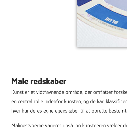
Male redskaber
Kunst er et vidtfavnende område, der omfatter forskell
en central rolle indenfor kunsten, og de kan klassifice
hver har deres egne egenskaber til at oprette bestemte 
Malingstyperne varierer også, og kunstneren vælger dem