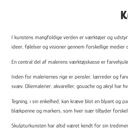
K
I kunstens mangfoldige verden er værktøjer og udstyr 
ideer, følelser og visioner gennem forskellige medier o
En central del af malerens værktøjskasse er farvehjul
Inden for maleriernes rige er pensler, lærreder og farv
svæv. Oliemalerier, akvareller, gouache og akryl har h
Tegning, i sin enkelhed, kan kræve blot en blyant og p
blækpenne og markers, som hver især tilbyder forskell
Skulpturkunsten har altid været kendt for sin tredim