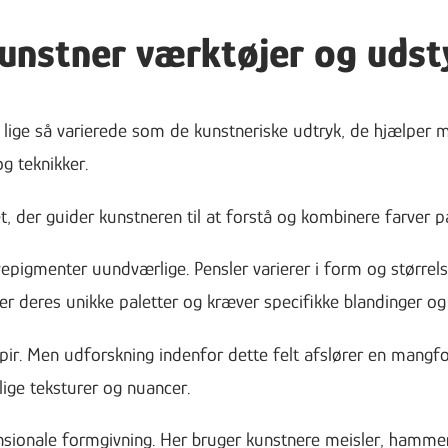
unstner værktøjer og udst
lige så varierede som de kunstneriske udtryk, de hjælper me
g teknikker.
et, der guider kunstneren til at forstå og kombinere farver
epigmenter uundværlige. Pensler varierer i form og størrelse,
ver deres unikke paletter og kræver specifikke blandinger og
apir. Men udforskning indenfor dette felt afslører en mangfo
ige teksturer og nuancer.
ensionale formgivning. Her bruger kunstnere meisler, hamme