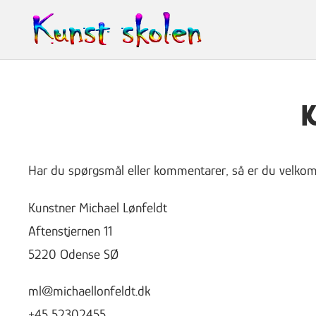
Spring
til
indhold
K
Har du spørgsmål eller kommentarer, så er du velkomme
Kunstner Michael Lønfeldt
Aftenstjernen 11
5220 Odense SØ
ml@michaellonfeldt.dk
+45 52302455