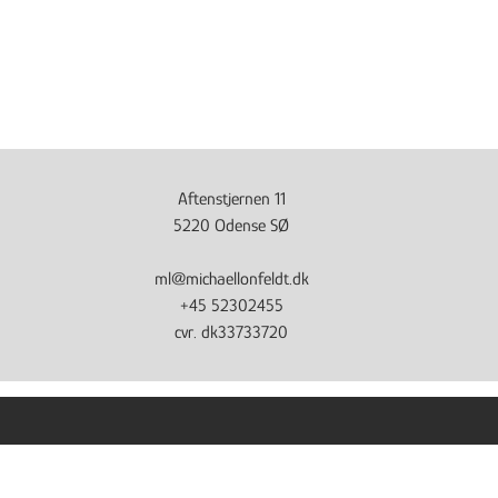
Aftenstjernen 11
5220 Odense SØ
ml@michaellonfeldt.dk
+45 52302455
cvr. dk33733720